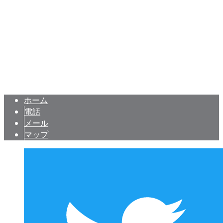
TEL：090-8852-9638 FAX：03-5261-0235 ※営業電話お
断り※
店舗の内装工事・リフォームは東京都新宿区の有限会社ディ
Copyright © 東京都新宿区などで内装工事なら有限会社ディー・オー・デ
ィーにおまかせ. All rights reserved.
ホーム
電話
メール
マップ